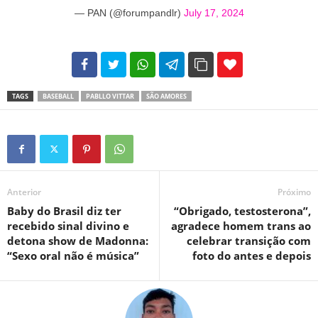
— PAN (@forumpandlr)
July 17, 2024
102
35
69
TAGS
BASEBALL
PABLLO VITTAR
SÃO AMORES
Anterior
Próximo
Baby do Brasil diz ter
“Obrigado, testosterona”,
recebido sinal divino e
agradece homem trans ao
detona show de Madonna:
celebrar transição com
“Sexo oral não é música”
foto do antes e depois