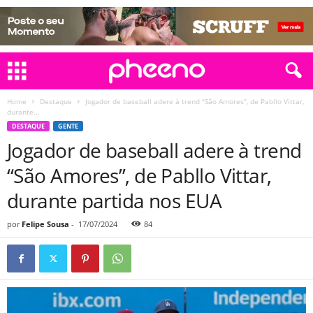
Home
Destaque
Jogador de baseball adere à trend “São Amores”, de Pabllo Vittar,
durante...
DESTAQUE
GENTE
Jogador de baseball adere à trend
“São Amores”, de Pabllo Vittar,
durante partida nos EUA
por
Felipe Sousa
-
17/07/2024
84