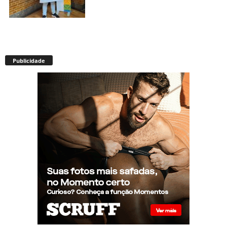
Miss americana é destronada
após organização condenar
Publicidade
episódios de racismo,
homofobia e transfobia: “Não
toleramos”
Ratinho constrange cantor
sertanejo com comentário
homofóbico ao vivo no SBT:
“Você está com uma cara de
viado”