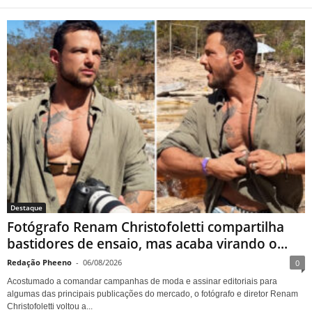
Fotógrafo Renam Christofoletti
compartilha bastidores de
ensaio, mas acaba virando o
centro das atenções
Destaque
Fotógrafo Renam Christofoletti compartilha
bastidores de ensaio, mas acaba virando o...
Redação Pheeno
-
06/08/2026
0
Acostumado a comandar campanhas de moda e assinar editoriais para
algumas das principais publicações do mercado, o fotógrafo e diretor Renam
Christofoletti voltou a...