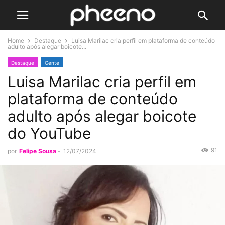
Home
Destaque
Luisa Marilac cria perfil em plataforma de conteúdo
adulto após alegar boicote...
Destaque
Gente
Luisa Marilac cria perfil em
plataforma de conteúdo
adulto após alegar boicote
do YouTube
91
por
Felipe Sousa
-
12/07/2024