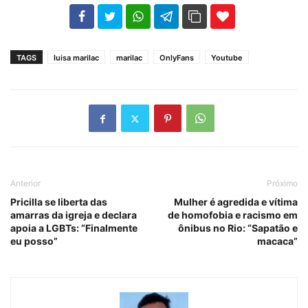
102
35
69
TAGS
luisa marilac
marilac
OnlyFans
Youtube
Anterior
Próximo
Pricilla se liberta das
Mulher é agredida e vítima
amarras da igreja e declara
de homofobia e racismo em
apoia a LGBTs: “Finalmente
ônibus no Rio: “Sapatão e
eu posso”
macaca”