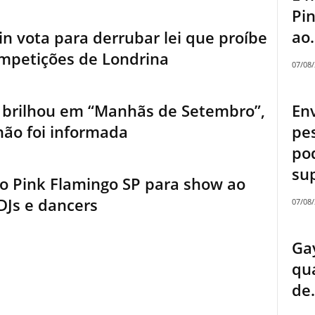
Pi
ao.
in vota para derrubar lei que proíbe
mpetições de Londrina
07/08
En
ue brilhou em “Manhãs de Setembro”,
pe
não foi informada
pod
sup
o Pink Flamingo SP para show ao
DJs e dancers
07/08
Ga
qua
de.