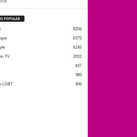
/2026
IS POPULAR
e
8256
aque
6375
yle
6145
no TV
2032
437
380
to LGBT
306