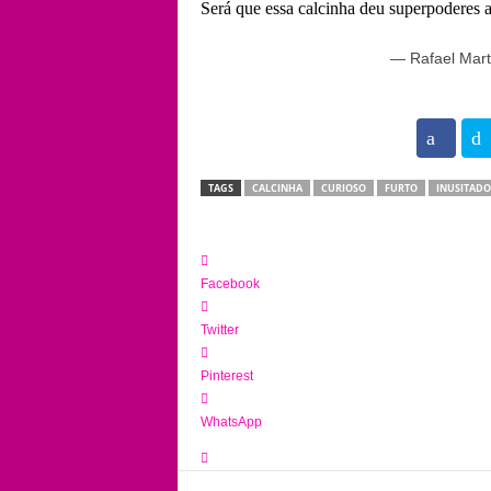
Será que essa calcinha deu superpoderes 
— Rafael Mar
102
TAGS
CALCINHA
CURIOSO
FURTO
INUSITADO
Facebook
Twitter
Pinterest
WhatsApp