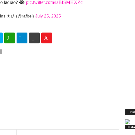
ao ladrão? 😂
pic.twitter.com/iaBISMHXZc
tins ★彡 (@rafbel)
July 25, 2025
35
69
Pub
Dest