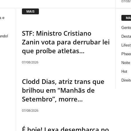
07/08
MAIS
MA
a e
Gent
STF: Ministro Cristiano
undo!
Dest
Zanin vota para derrubar lei
Lifest
que proíbe atletas...
Phee
07/08/2026
Noite
Hot
Clodd Dias, atriz trans que
Direi
brilhou em “Manhãs de
Setembro”, morre...
07/08/2026
É hoje! Lexa desembarca no