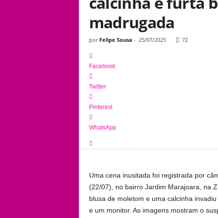
calcinha e furta 
madrugada
por
Felipe Sousa
-
25/07/2025
72
Facebook
Twitter
Pinterest
WhatsApp
Uma cena inusitada foi registrada por câ
(22/07), no bairro Jardim Marajoara, n
blusa de moletom e uma calcinha invadiu 
e um monitor. As imagens mostram o susp