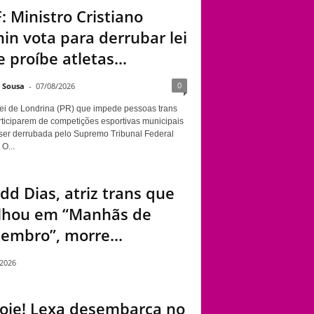
: Ministro Cristiano
in vota para derrubar lei
 proíbe atletas...
0
e Sousa
-
07/08/2026
ei de Londrina (PR) que impede pessoas trans
rticiparem de competições esportivas municipais
ser derrubada pelo Supremo Tribunal Federal
 O...
dd Dias, atriz trans que
ilhou em “Manhãs de
embro”, morre...
/2026
hoje! Lexa desembarca no