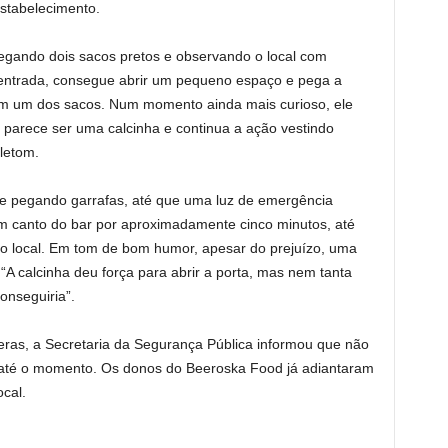
estabelecimento.
gando dois sacos pretos e observando o local com
 entrada, consegue abrir um pequeno espaço e pega a
em um dos sacos. Num momento ainda mais curioso, ele
e parece ser uma calcinha e continua a ação vestindo
letom.
gue pegando garrafas, até que uma luz de emergência
m canto do bar por aproximadamente cinco minutos, até
xar o local. Em tom de bom humor, apesar do prejuízo, uma
 “A calcinha deu força para abrir a porta, mas nem tanta
onseguiria”.
eras, a Secretaria da Segurança Pública informou que não
vil até o momento. Os donos do Beeroska Food já adiantaram
cal.