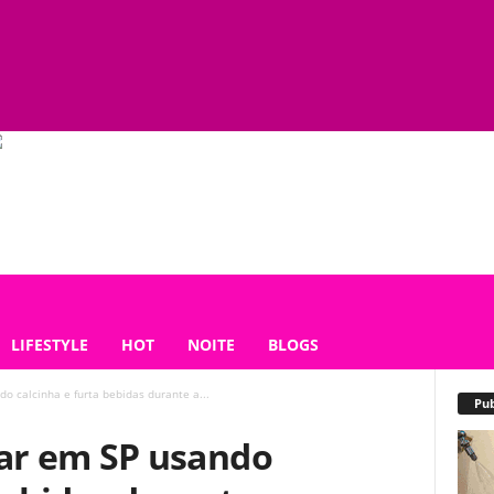
LIFESTYLE
HOT
NOITE
BLOGS
 calcinha e furta bebidas durante a...
Pub
r em SP usando