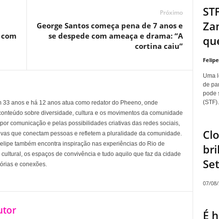
STF
Próximo
Zan
George Santos começa pena de 7 anos e
s com
se despede com ameaça e drama: “A
que
cortina caiu”
Felip
Uma l
de pa
pode 
(STF).
em 33 anos e há 12 anos atua como redator do Pheeno, onde
conteúdo sobre diversidade, cultura e os movimentos da comunidade
 comunicação e pelas possibilidades criativas das redes sociais,
Clo
tivas que conectam pessoas e refletem a pluralidade da comunidade.
 Felipe também encontra inspiração nas experiências do Rio de
br
cultural, os espaços de convivência e tudo aquilo que faz da cidade
Set
tórias e conexões.
07/08
utor
É 