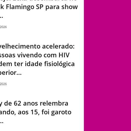
nk Flamingo SP para show
..
/2026
velhecimento acelerado:
ssoas vivendo com HIV
em ter idade fisiológica
erior...
/2026
y de 62 anos relembra
ndo, aos 15, foi garoto
..