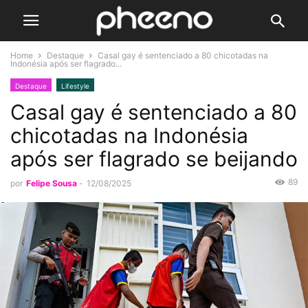
Home
Destaque
Casal gay é sentenciado a 80 chicotadas na
Indonésia após ser flagrado...
Destaque
Lifestyle
Casal gay é sentenciado a 80
chicotadas na Indonésia
após ser flagrado se beijando
89
por
Felipe Sousa
-
12/08/2025