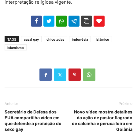
interpretação religiosa vigente.
102
35
69
TAGS
casal gay
chicotadas
indonésia
Islâmico
islamismo
Anterior
Próximo
Secretário de Defesa dos
Novo vídeo mostra detalhes
EUA compartilha vídeo em
da ação de pastor flagrado
que defende a proibição do
de calcinha e peruca loira em
sexo gay
Goiânia