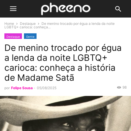
Home
Destaque
De menino trocado por égua a lenda da noite
LGBTQ+ carioca: conheça...
Destaque
Gente
De menino trocado por égua
a lenda da noite LGBTQ+
carioca: conheça a história
de Madame Satã
98
por
Felipe Sousa
-
05/08/2025