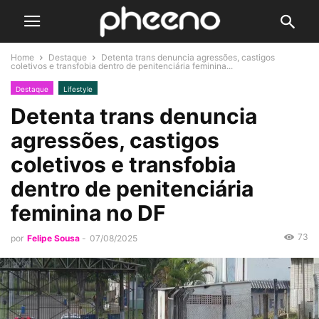
Home
Destaque
Detenta trans denuncia agressões, castigos
coletivos e transfobia dentro de penitenciária feminina...
Destaque
Lifestyle
Detenta trans denuncia
agressões, castigos
coletivos e transfobia
dentro de penitenciária
feminina no DF
73
por
Felipe Sousa
-
07/08/2025