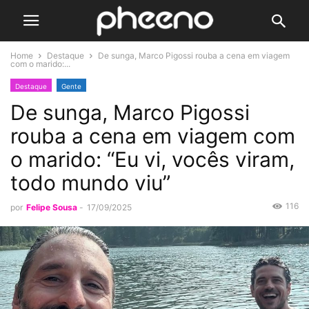
Home
Destaque
De sunga, Marco Pigossi rouba a cena em viagem
com o marido:...
Destaque
Gente
De sunga, Marco Pigossi
rouba a cena em viagem com
o marido: “Eu vi, vocês viram,
todo mundo viu”
116
por
Felipe Sousa
-
17/09/2025