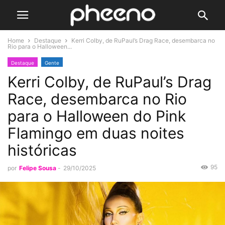
Home
Destaque
Kerri Colby, de RuPaul’s Drag Race, desembarca no
Rio para o Halloween...
Destaque
Gente
Kerri Colby, de RuPaul’s Drag
Race, desembarca no Rio
para o Halloween do Pink
Flamingo em duas noites
históricas
95
por
Felipe Sousa
-
29/10/2025