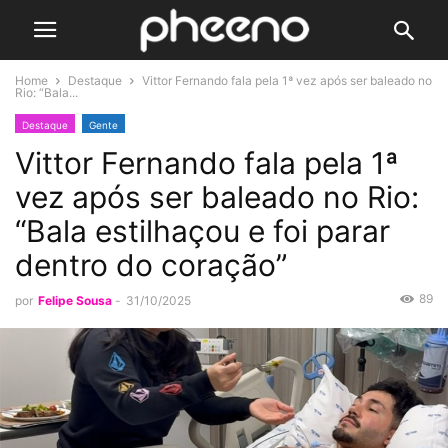
Home
Destaque
Vittor Fernando fala pela 1ª vez após ser baleado no
Rio: “Bala...
Destaque
Gente
Vittor Fernando fala pela 1ª
vez após ser baleado no Rio:
“Bala estilhaçou e foi parar
dentro do coração”
89
por
Felipe Sousa
-
31/10/2025