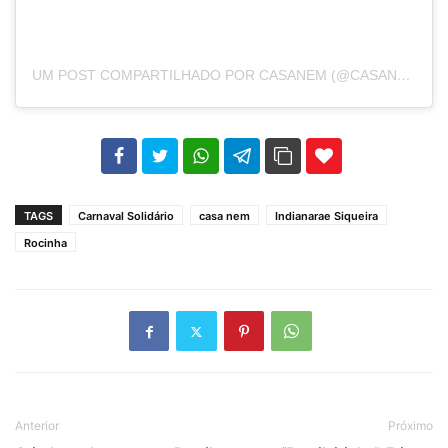
UM POST COMPARTILHADO POR CASANEM (@CASANEM_)
102
35
69
TAGS
Carnaval Solidário
casa nem
Indianarae Siqueira
Rocinha
Anterior
Próximo