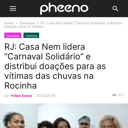
Home
Destaque
RJ: Casa Nem lidera “Carnaval Solidário” e distribui
doações para as vítimas...
Destaque
Lifestyle
RJ: Casa Nem lidera
“Carnaval Solidário” e
distribui doações para as
vítimas das chuvas na
Rocinha
107
por
Felipe Sousa
-
20/02/2026