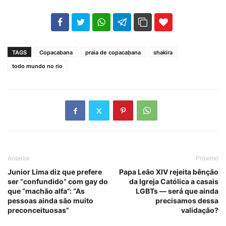
102
35
69
TAGS
Copacabana
praia de copacabana
shakira
todo mundo no rio
Anterior
Próximo
Junior Lima diz que prefere
Papa Leão XIV rejeita bênção
ser “confundido” com gay do
da Igreja Católica a casais
que “machão alfa”: “As
LGBTs — será que ainda
pessoas ainda são muito
precisamos dessa
preconceituosas”
validação?