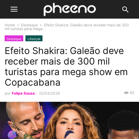
Home
Destaque
Efeito Shakira: Galeão deve receber mais de 300
mil turistas para mega...
Destaque
Lifestyle
Efeito Shakira: Galeão deve
receber mais de 300 mil
turistas para mega show em
Copacabana
62
por
Felipe Sousa
-
22/04/2026