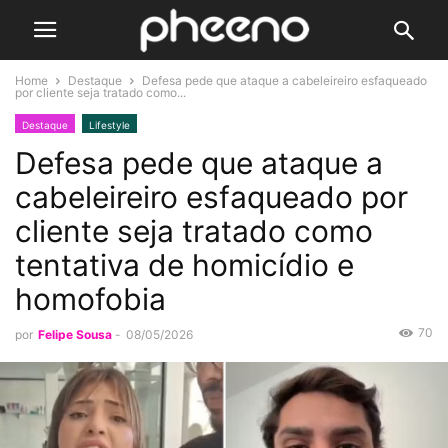
Home
Destaque
Defesa pede que ataque a cabeleireiro esfaqueado
por cliente seja tratado como...
Destaque
Lifestyle
Defesa pede que ataque a
cabeleireiro esfaqueado por
cliente seja tratado como
tentativa de homicídio e
homofobia
70
por
Felipe Sousa
-
08/05/2026