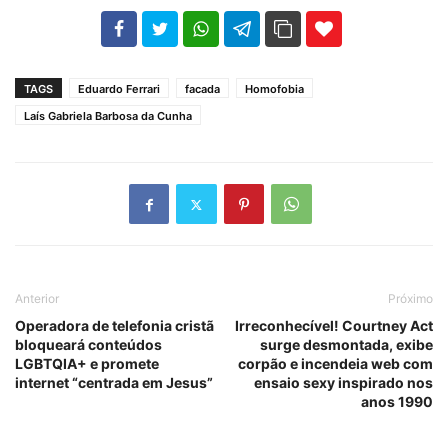
102
35
69
TAGS
Eduardo Ferrari
facada
Homofobia
Laís Gabriela Barbosa da Cunha
Anterior
Próximo
Operadora de telefonia cristã
Irreconhecível! Courtney Act
bloqueará conteúdos
surge desmontada, exibe
LGBTQIA+ e promete
corpão e incendeia web com
internet “centrada em Jesus”
ensaio sexy inspirado nos
anos 1990