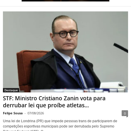
STF: Ministro Cristiano Zanin
vota para derrubar lei que
proíbe atletas transgênero em
competições de Londrina
Destaque
STF: Ministro Cristiano Zanin vota para
derrubar lei que proíbe atletas...
Felipe Sousa
-
07/08/2026
0
Uma lei de Londrina (PR) que impede pessoas trans de participarem de
competições esportivas municipais pode ser derrubada pelo Supremo