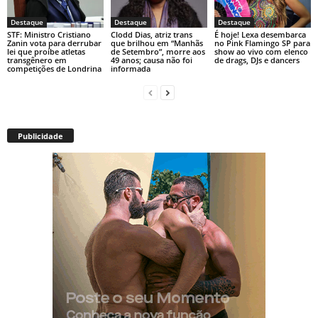
Destaque
Destaque
Destaque
STF: Ministro Cristiano
Clodd Dias, atriz trans
É hoje! Lexa desembarca
Zanin vota para derrubar
que brilhou em “Manhãs
no Pink Flamingo SP para
lei que proíbe atletas
de Setembro”, morre aos
show ao vivo com elenco
transgênero em
49 anos; causa não foi
de drags, DJs e dancers
competições de Londrina
informada
Publicidade