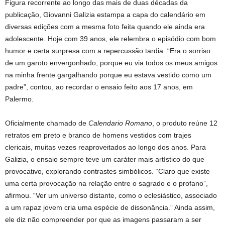
Figura recorrente ao longo das mais de duas décadas da
publicação, Giovanni Galizia estampa a capa do calendário em
diversas edições com a mesma foto feita quando ele ainda era
adolescente. Hoje com 39 anos, ele relembra o episódio com bom
humor e certa surpresa com a repercussão tardia. “Era o sorriso
de um garoto envergonhado, porque eu via todos os meus amigos
na minha frente gargalhando porque eu estava vestido como um
padre”, contou, ao recordar o ensaio feito aos 17 anos, em
Palermo.
Oficialmente chamado de
Calendario Romano
, o produto reúne 12
retratos em preto e branco de homens vestidos com trajes
clericais, muitas vezes reaproveitados ao longo dos anos. Para
Galizia, o ensaio sempre teve um caráter mais artístico do que
provocativo, explorando contrastes simbólicos. “Claro que existe
uma certa provocação na relação entre o sagrado e o profano”,
afirmou. “Ver um universo distante, como o eclesiástico, associado
a um rapaz jovem cria uma espécie de dissonância.” Ainda assim,
ele diz não compreender por que as imagens passaram a ser