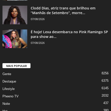
Clodd Dias, atriz trans que brilhou em
“Manhãs de Setembro”, morre...
07/08/2026
É hoje! Lexa desembarca no Pink Flamingo SP
para show ao...
07/08/2026
MAIS POPULAR
8256
Gente
6375
Destaque
6145
Lifestyle
2032
Pheeno TV
437
Noite
380