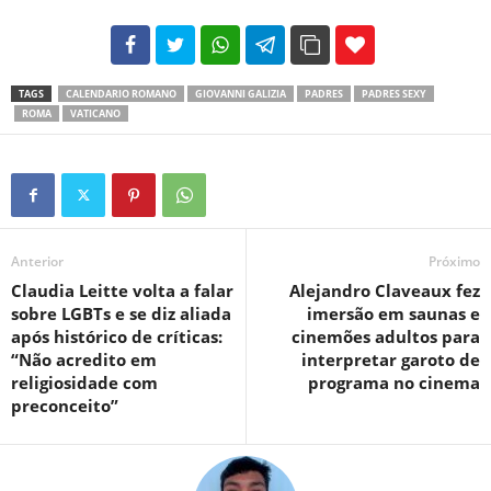
102
35
69
TAGS
CALENDARIO ROMANO
GIOVANNI GALIZIA
PADRES
PADRES SEXY
ROMA
VATICANO
Anterior
Próximo
Claudia Leitte volta a falar
Alejandro Claveaux fez
sobre LGBTs e se diz aliada
imersão em saunas e
após histórico de críticas:
cinemões adultos para
“Não acredito em
interpretar garoto de
religiosidade com
programa no cinema
preconceito”