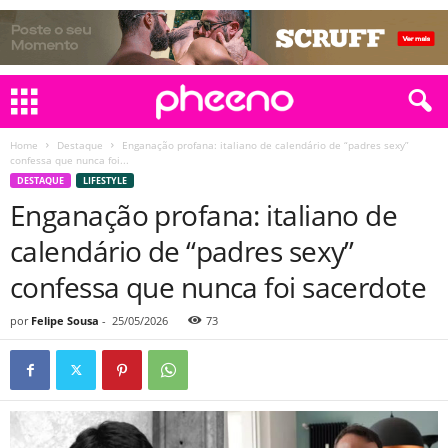
Home
Destaque
Enganação profana: italiano de calendário de “padres sexy”
confessa que nunca foi...
DESTAQUE
LIFESTYLE
Enganação profana: italiano de
calendário de “padres sexy”
confessa que nunca foi sacerdote
por
Felipe Sousa
-
25/05/2026
73