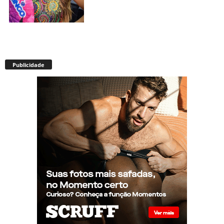
Envelhecimento acelerado:
pessoas vivendo com HIV
Publicidade
podem ter idade fisiológica
superior à real, aponta
relatório internacional
Gay de 62 anos relembra
quando, aos 15, foi garoto de
programa por quatro meses
sem saber: “Idiotice da minha
parte”