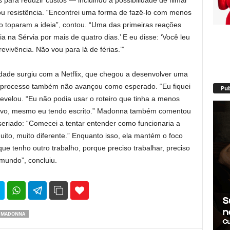
para reduzir custos — incluindo a possibilidade de filmar
 resistência. “Encontrei uma forma de fazê-lo com menos
o toparam a ideia”, contou. “Uma das primeiras reações
ia na Sérvia por mais de quatro dias.’ E eu disse: ‘Você leu
revivência. Não vou para lá de férias.’”
dade surgiu com a Netflix, que chegou a desenvolver uma
 o processo também não avançou como esperado. “Eu fiquei
Pub
velou. “Eu não podia usar o roteiro que tinha a menos
sivo, mesmo eu tendo escrito.” Madonna também comentou
 seriado: “Comecei a tentar entender como funcionaria a
to, muito diferente.” Enquanto isso, ela mantém o foco
ue tenho outro trabalho, porque preciso trabalhar, preciso
 mundo”, concluiu.
35
69
MADONNA