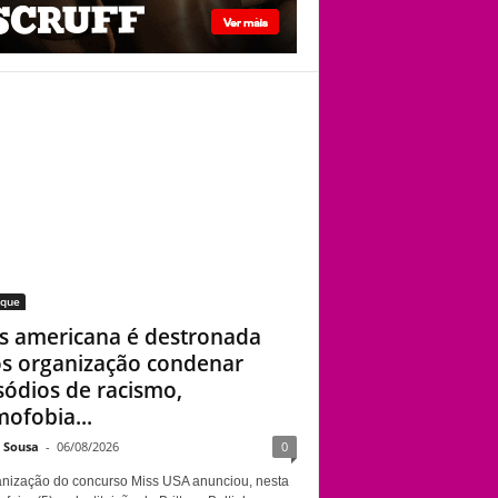
cidade onde
começou sua
trajetória drag
Miss americana é
destronada após
organização
condenar episódios
de racismo,
homofobia e
transfobia: “Não
toleramos”
aque
s americana é destronada
s organização condenar
sódios de racismo,
ofobia...
e Sousa
-
06/08/2026
0
anização do concurso Miss USA anunciou, nesta