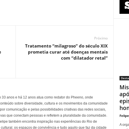
Próximo
Tratamento “milagroso” do século XIX
e
prometia curar até doenças mentais
com “dilatador retal”
Dest
Mis
apó
em 33 anos e há 12 anos atua como redator do Pheeno, onde
epi
conteúdo sobre diversidade, cultura e os movimentos da comunidade
hom
 comunicação e pelas possibilidades criativas das redes sociais,
Felip
tivas que conectam pessoas e refletem a pluralidade da comunidade.
 Felipe também encontra inspiração nas experiências do Rio de
A org
cultural, os espaços de convivência e tudo aquilo que faz da cidade