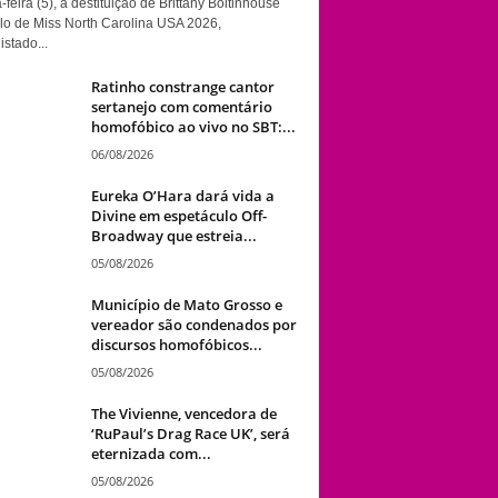
-feira (5), a destituição de Brittany Boltinhouse
ulo de Miss North Carolina USA 2026,
stado...
Ratinho constrange cantor
sertanejo com comentário
homofóbico ao vivo no SBT:...
06/08/2026
Eureka O’Hara dará vida a
Divine em espetáculo Off-
Broadway que estreia...
05/08/2026
Município de Mato Grosso e
vereador são condenados por
discursos homofóbicos...
05/08/2026
The Vivienne, vencedora de
‘RuPaul’s Drag Race UK’, será
eternizada com...
05/08/2026