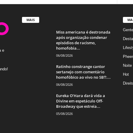
MAIS
MA
Gent
Miss americana é destronada
após organização condenar
Desta
episódios de racismo,
homofobia...
Lifest
a e
06/08/2026
Phee
Noite
Ratinho constrange cantor
undo!
sertanejo com comentário
Hot
homofóbico ao vivo no SBT:...
Direi
06/08/2026
Eureka O’Hara dará vida a
Divine em espetáculo Off-
Broadway que estreia...
05/08/2026