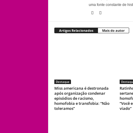
uma fonte constante de his
Artigos Relacionados
Mais do autor
Destaque
Destaqu
Miss americana é destronada
Ratinh
após organização condenar
sertan
episódios de racismo,
homofó
homofobia e transfobia: “Não
“Você 
toleramos”
viado”