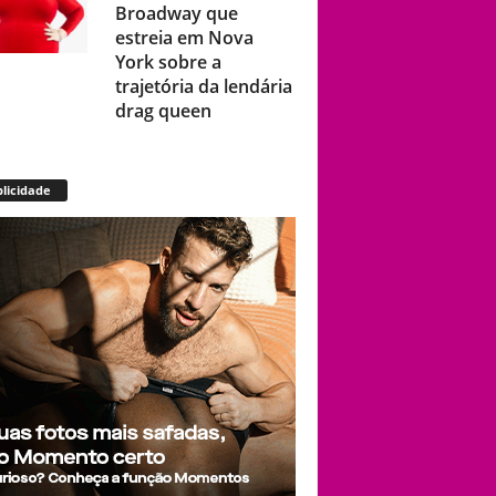
Broadway que
estreia em Nova
York sobre a
trajetória da lendária
drag queen
Município de Mato
licidade
Grosso e vereador
são condenados por
discursos
homofóbicos
durante sessão da
Câmara
The Vivienne,
vencedora de
‘RuPaul’s Drag Race
UK’, será eternizada
com estátua na