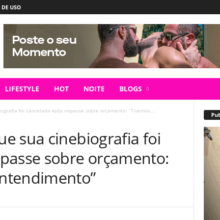
 DE USO
LIFESTYLE
HOT
NOITE
BLOGS
ografia foi cancelada após impasse sobre orçamento: “Tivemos...
Pub
e sua cinebiografia foi
mpasse sobre orçamento:
ntendimento”