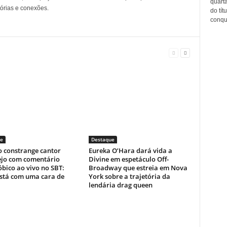
quarta
tórias e conexões.
do tít
conqui
e
Destaque
o constrange cantor
Eureka O’Hara dará vida a
ejo com comentário
Divine em espetáculo Off-
bico ao vivo no SBT:
Broadway que estreia em Nova
está com uma cara de
York sobre a trajetória da
lendária drag queen