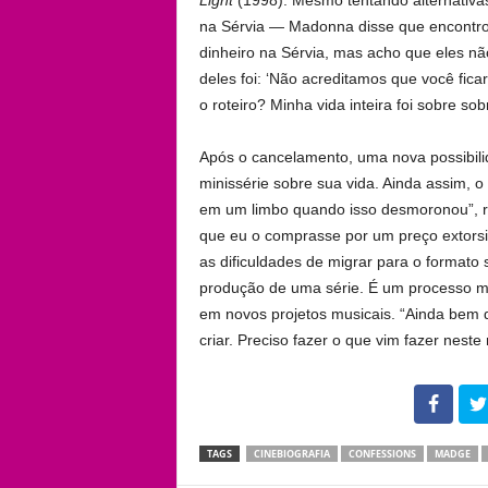
Light
(1998). Mesmo tentando alternativas 
na Sérvia — Madonna disse que encontrou
dinheiro na Sérvia, mas acho que eles nã
deles foi: ‘Não acreditamos que você ficar
o roteiro? Minha vida inteira foi sobre sob
Após o cancelamento, uma nova possibili
minissérie sobre sua vida. Ainda assim,
em um limbo quando isso desmoronou”, re
que eu o comprasse por um preço extor
as dificuldades de migrar para o formato
produção de uma série. É um processo mui
em novos projetos musicais. “Ainda bem q
criar. Preciso fazer o que vim fazer neste
102
TAGS
CINEBIOGRAFIA
CONFESSIONS
MADGE