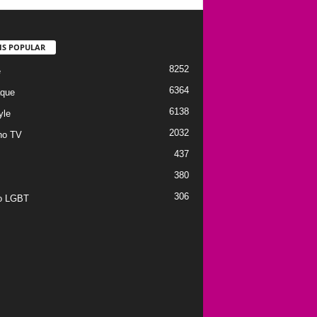
IS POPULAR
8252
e
6364
que
6138
yle
2032
no TV
437
380
306
to LGBT