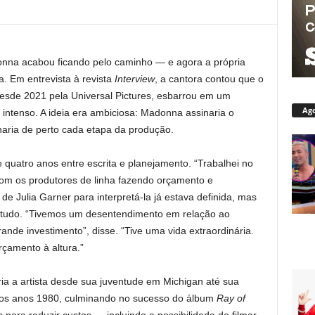
onna acabou ficando pelo caminho — e agora a própria
ia. Em entrevista à revista
Interview
, a cantora contou que o
desde 2021 pela Universal Pictures, esbarrou em um
Ago
 intenso. A ideia era ambiciosa: Madonna assinaria o
nharia de perto cada etapa da produção.
 quatro anos entre escrita e planejamento. “Trabalhei no
 com os produtores de linha fazendo orçamento e
de Julia Garner para interpretá-la já estava definida, mas
o tudo. “Tivemos um desentendimento em relação ao
nde investimento”, disse. “Tive uma vida extraordinária.
rçamento à altura.”
 a artista desde sua juventude em Michigan até sua
 nos anos 1980, culminando no sucesso do álbum
Ray of