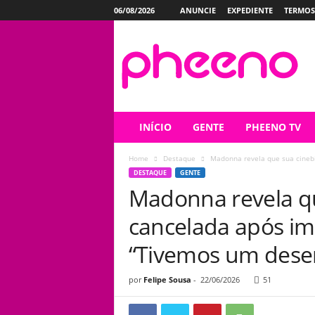
06/08/2026
ANUNCIE
EXPEDIENTE
TERMOS
P
h
e
e
n
o
INÍCIO
GENTE
PHEENO TV
Home
Destaque
Madonna revela que sua cinebi
DESTAQUE
GENTE
Madonna revela qu
cancelada após i
“Tivemos um dese
por
Felipe Sousa
-
22/06/2026
51