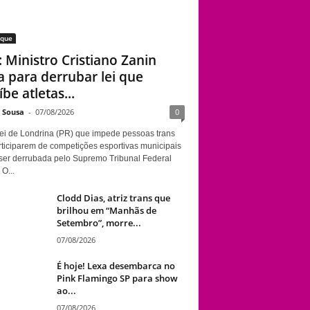
aque
: Ministro Cristiano Zanin
a para derrubar lei que
be atletas...
e Sousa
-
07/08/2026
0
ei de Londrina (PR) que impede pessoas trans
rticiparem de competições esportivas municipais
ser derrubada pelo Supremo Tribunal Federal
 O...
Clodd Dias, atriz trans que
brilhou em “Manhãs de
Setembro”, morre...
07/08/2026
É hoje! Lexa desembarca no
Pink Flamingo SP para show
ao...
07/08/2026