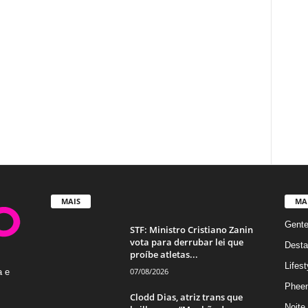
MAIS
MA
Gent
STF: Ministro Cristiano Zanin
vota para derrubar lei que
Desta
proíbe atletas...
Lifest
07/08/2026
a e
Phee
Clodd Dias, atriz trans que
Noite