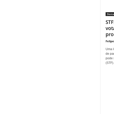
Dest
STF
vot
proí
Felip
Uma l
de pa
pode 
(STF).