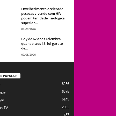
Envelhecimento acelerado:
pessoas vivendo com HIV
podem ter idade fisiológica
superior...
07/08/2026
Gay de 62 anos relembra
quando, aos 15, foi garoto
de...
07/08/2026
IS POPULAR
8256
e
6375
que
6145
yle
2032
no TV
437