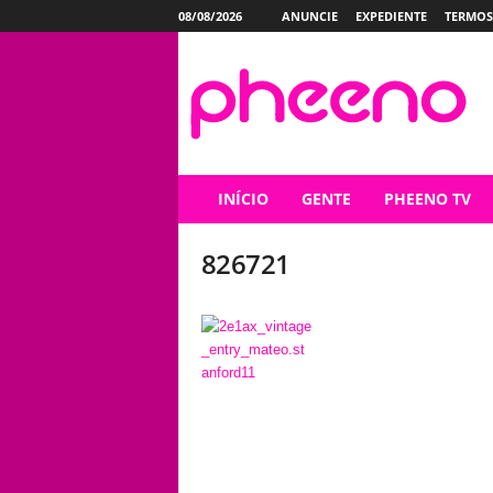
08/08/2026
ANUNCIE
EXPEDIENTE
TERMOS
P
h
e
e
n
o
INÍCIO
GENTE
PHEENO TV
826721