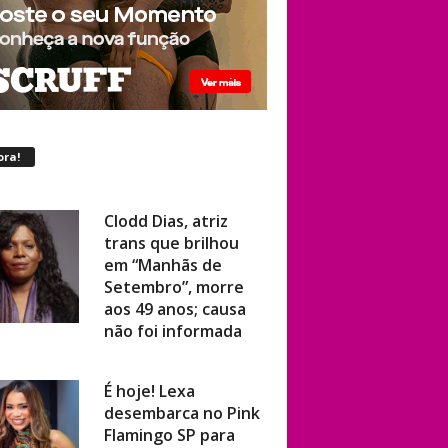
ora!
Clodd Dias, atriz
trans que brilhou
em “Manhãs de
Setembro”, morre
aos 49 anos; causa
não foi informada
É hoje! Lexa
desembarca no Pink
Flamingo SP para
show ao vivo com