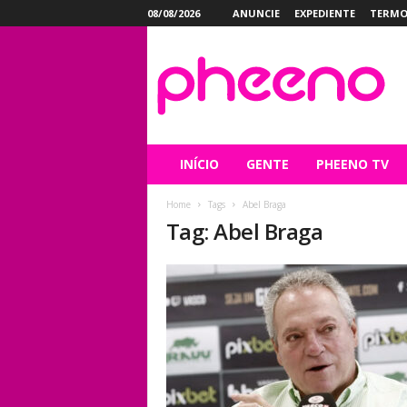
08/08/2026
ANUNCIE
EXPEDIENTE
TERMO
P
h
e
e
n
o
INÍCIO
GENTE
PHEENO TV
Home
Tags
Abel Braga
Tag: Abel Braga