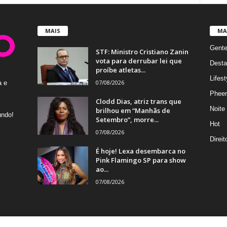
MAIS
MA
Gent
STF: Ministro Cristiano Zanin
vota para derrubar lei que
Desta
proíbe atletas...
Lifest
07/08/2026
a e
Phee
Clodd Dias, atriz trans que
Noite
brilhou em “Manhãs de
undo!
Setembro”, morre...
Hot
07/08/2026
Direi
É hoje! Lexa desembarca no
Pink Flamingo SP para show
ao...
07/08/2026