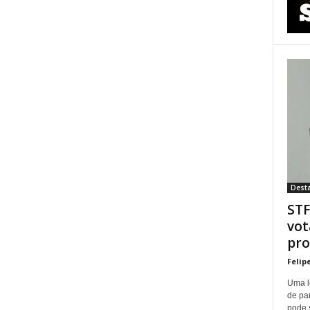
Dest
STF
vot
pro
Felip
Uma l
de pa
pode 