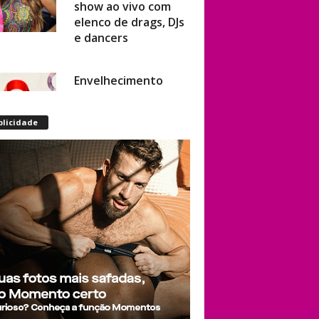
elenco de drags, DJs
e dancers
Envelhecimento
acelerado: pessoas
vivendo com HIV
podem ter idade
blicidade
fisiológica superior à
real, aponta
relatório
internacional
Gay de 62 anos
relembra quando,
aos 15, foi garoto de
programa por
quatro meses sem
saber: “Idiotice da
minha parte”