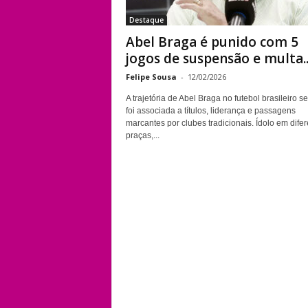
Destaque
Abel Braga é punido com 5
jogos de suspensão e multa..
Felipe Sousa
-
12/02/2026
A trajetória de Abel Braga no futebol brasileiro 
foi associada a títulos, liderança e passagens
marcantes por clubes tradicionais. Ídolo em dife
praças,...