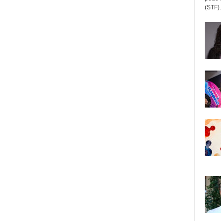
(STF).