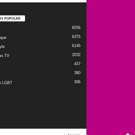
IS POPULAR
8256
e
6375
que
6145
yle
2032
no TV
437
380
306
to LGBT