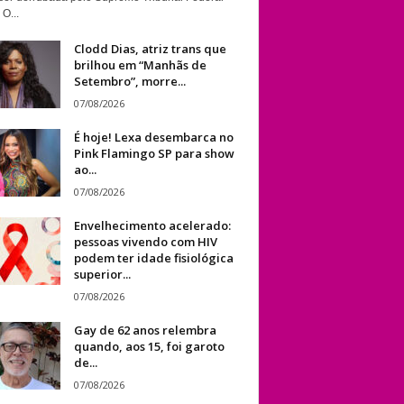
 O...
Clodd Dias, atriz trans que
brilhou em “Manhãs de
Setembro”, morre...
07/08/2026
É hoje! Lexa desembarca no
Pink Flamingo SP para show
ao...
07/08/2026
Envelhecimento acelerado:
pessoas vivendo com HIV
podem ter idade fisiológica
superior...
07/08/2026
Gay de 62 anos relembra
quando, aos 15, foi garoto
de...
07/08/2026