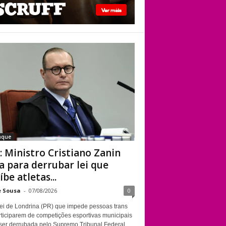
STF: Ministro
Cristiano Zanin vota
para derrubar lei
que proíbe atletas
transgênero em
competições de
Londrina
aque
: Ministro Cristiano Zanin
a para derrubar lei que
íbe atletas...
e Sousa
-
07/08/2026
0
ei de Londrina (PR) que impede pessoas trans
rticiparem de competições esportivas municipais
ser derrubada pelo Supremo Tribunal Federal