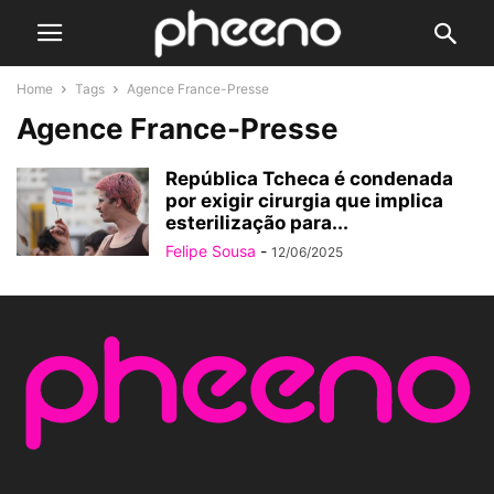
Home
Tags
Agence France-Presse
Agence France-Presse
República Tcheca é condenada
por exigir cirurgia que implica
esterilização para...
Felipe Sousa
-
12/06/2025