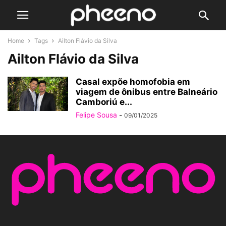
Home
Tags
Ailton Flávio da Silva
Ailton Flávio da Silva
Casal expõe homofobia em
viagem de ônibus entre Balneário
Camboriú e...
Felipe Sousa
-
09/01/2025