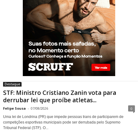
Gay de 62 anos relembra
quando, aos 15, foi garoto de
programa por quatro meses
sem saber: “Idiotice da minha
parte”
Destaque
STF: Ministro Cristiano Zanin
STF: Ministro Cristiano Zanin vota para
vota para derrubar lei que
derrubar lei que proíbe atletas...
proíbe atletas transgênero
em competições de Londrina
Felipe Sousa
-
07/08/2026
0
Uma lei de Londrina (PR) que impede pessoas trans de participarem de
competições esportivas municipais pode ser derrubada pelo Supremo
Tribunal Federal (STF). O...