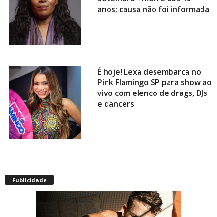
anos; causa não foi informada
É hoje! Lexa desembarca no
Pink Flamingo SP para show ao
vivo com elenco de drags, DJs
e dancers
Envelhecimento acelerado:
pessoas vivendo com HIV
Publicidade
podem ter idade fisiológica
superior à real, aponta
relatório internacional