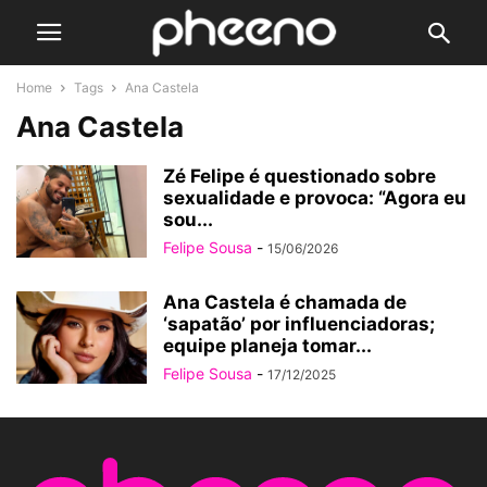
Home
Tags
Ana Castela
Ana Castela
Zé Felipe é questionado sobre
sexualidade e provoca: “Agora eu
sou...
Felipe Sousa
-
15/06/2026
Ana Castela é chamada de
‘sapatão’ por influenciadoras;
equipe planeja tomar...
Felipe Sousa
-
17/12/2025