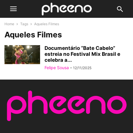
Home
Tags
Aqueles Filmes
Aqueles Filmes
Documentário “Bate Cabelo”
estreia no Festival Mix Brasil e
celebra a...
Felipe Sousa
-
12/11/2025