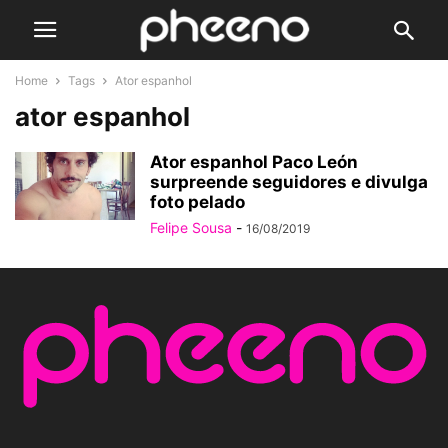
Home
Tags
Ator espanhol
ator espanhol
Ator espanhol Paco León
surpreende seguidores e divulga
foto pelado
Felipe Sousa
-
16/08/2019