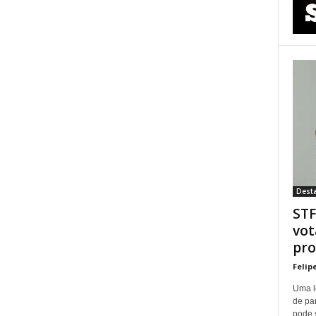
Dest
STF
vot
pro
Felip
Uma l
de pa
pode 