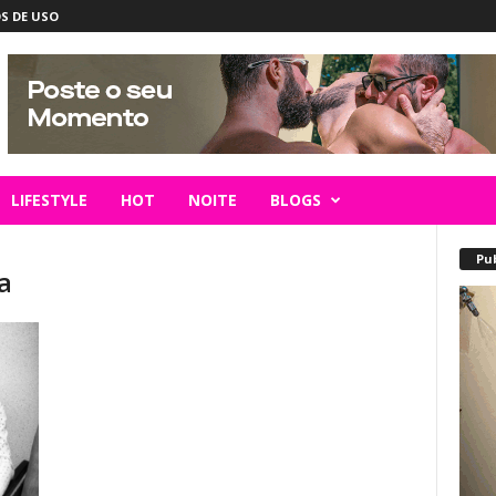
S DE USO
LIFESTYLE
HOT
NOITE
BLOGS
Pu
a