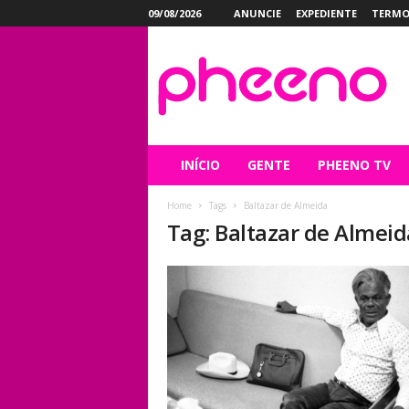
09/08/2026
ANUNCIE
EXPEDIENTE
TERMO
P
h
e
e
n
o
INÍCIO
GENTE
PHEENO TV
Home
Tags
Baltazar de Almeida
Tag: Baltazar de Almeid