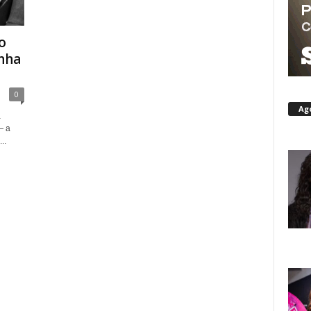
o
nha
0
Ag
a
— a
..