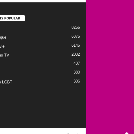
IS POPULAR
8256
e
6375
que
6145
yle
2032
no TV
437
380
306
to LGBT