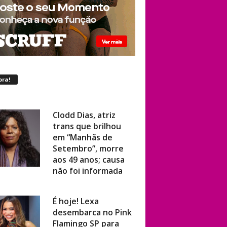
ora!
Clodd Dias, atriz
trans que brilhou
em “Manhãs de
Setembro”, morre
aos 49 anos; causa
não foi informada
É hoje! Lexa
desembarca no Pink
Flamingo SP para
show ao vivo com