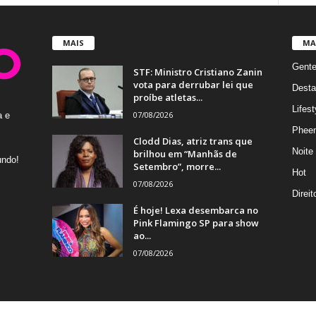
MAIS
MA
Gent
STF: Ministro Cristiano Zanin
vota para derrubar lei que
Desta
proíbe atletas...
Lifest
07/08/2026
a e
Phee
Clodd Dias, atriz trans que
Noite
brilhou em “Manhãs de
undo!
Setembro”, morre...
Hot
07/08/2026
Direi
É hoje! Lexa desembarca no
Pink Flamingo SP para show
ao...
07/08/2026