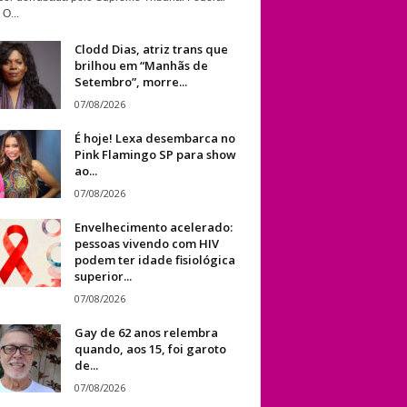
 O...
Clodd Dias, atriz trans que
brilhou em “Manhãs de
Setembro”, morre...
07/08/2026
É hoje! Lexa desembarca no
Pink Flamingo SP para show
ao...
07/08/2026
Envelhecimento acelerado:
pessoas vivendo com HIV
podem ter idade fisiológica
superior...
07/08/2026
Gay de 62 anos relembra
quando, aos 15, foi garoto
de...
07/08/2026