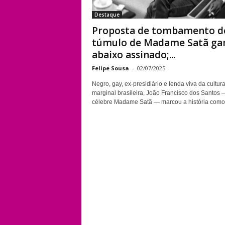
Destaque
Proposta de tombamento d
túmulo de Madame Satã ga
abaixo assinado;...
Felipe Sousa
-
02/07/2025
Negro, gay, ex-presidiário e lenda viva da cultur
marginal brasileira, João Francisco dos Santos 
célebre Madame Satã — marcou a história como.