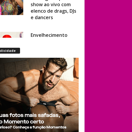
elenco de drags, DJs
e dancers
Envelhecimento
acelerado: pessoas
vivendo com HIV
podem ter idade
blicidade
fisiológica superior à
real, aponta
relatório
internacional
Gay de 62 anos
relembra quando,
aos 15, foi garoto de
programa por
quatro meses sem
saber: “Idiotice da
minha parte”