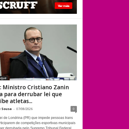
STF: Ministro
Cristiano Zanin vota
para derrubar lei
que proíbe atletas
transgênero em
competições de
Londrina
aque
: Ministro Cristiano Zanin
a para derrubar lei que
íbe atletas...
e Sousa
-
07/08/2026
0
ei de Londrina (PR) que impede pessoas trans
rticiparem de competições esportivas municipais
ser derrubada pelo Supremo Tribunal Federal