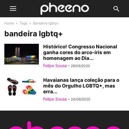
Home
Tags
Bandeira lgbtq+
bandeira lgbtq+
Histórico! Congresso Nacional
ganha cores do arco-íris em
homenagem ao Dia...
Felipe Sousa
-
29/06/2020
Havaianas lança coleção para o
mês do Orgulho LGBTQ+, mas
erra...
Felipe Sousa
-
24/06/2020