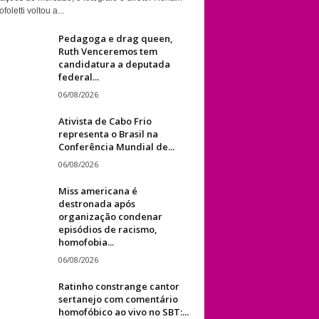
foletti voltou a...
Pedagoga e drag queen,
Ruth Venceremos tem
candidatura a deputada
federal...
06/08/2026
Ativista de Cabo Frio
representa o Brasil na
Conferência Mundial de...
06/08/2026
Miss americana é
destronada após
organização condenar
episódios de racismo,
homofobia...
06/08/2026
Ratinho constrange cantor
sertanejo com comentário
homofóbico ao vivo no SBT:...