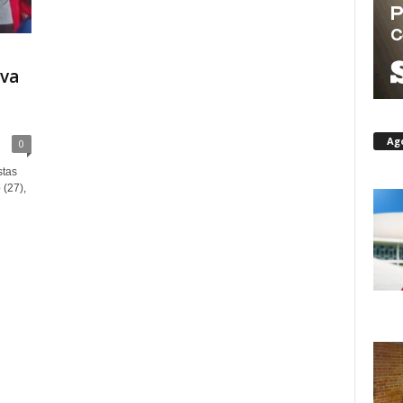
iva
Ag
0
stas
 (27),