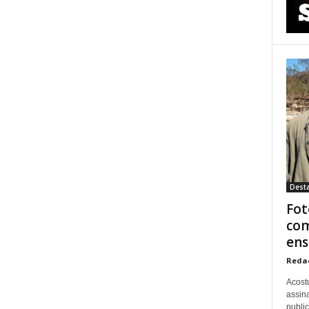
Dest
Fot
com
ens
Reda
Acost
assina
publi