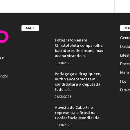
MAIS
MA
Gent
Fotógrafo Renam
Christofoletti compartilha
Desta
bastidores de ensaio, mas
acaba virando o...
Lifest
a e
06/08/2026
Phee
Noite
Pedagoga e drag queen,
undo!
Ruth Venceremos tem
Hot
candidatura a deputada
federal...
Direi
06/08/2026
Ativista de Cabo Frio
representa o Brasil na
Conferência Mundial de...
06/08/2026