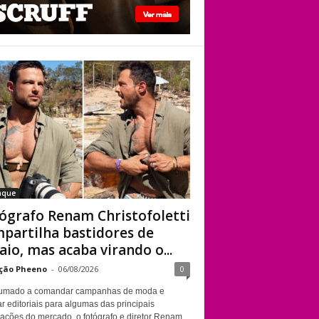
viado”
Fotógrafo Renam
Christofoletti
compartilha
bastidores de
ensaio, mas acaba
virando o centro das
atenções
aque
ógrafo Renam Christofoletti
partilha bastidores de
aio, mas acaba virando o...
ção Pheeno
-
06/08/2026
0
umado a comandar campanhas de moda e
r editoriais para algumas das principais
cações do mercado, o fotógrafo e diretor Renam