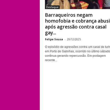
Destaque
Barraqueiros negam
homofobia e cobrança abus
após agressão contra casal
gay...
Felipe Sousa
-
29/12/2025
O episódio de agressões contra um casal de turi
em Porto de Galinhas, ocorrido no último sábado
continua gerando repercussão. Em postagem
recente...