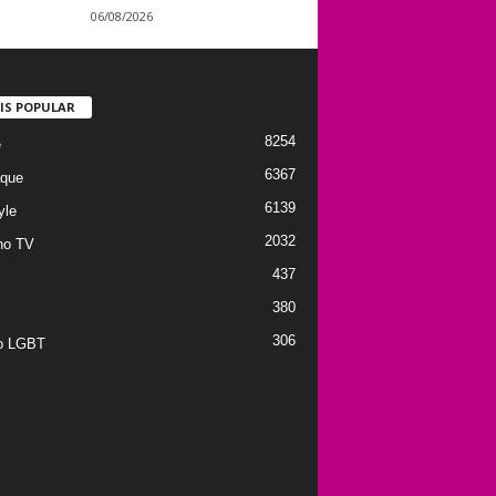
06/08/2026
IS POPULAR
8254
e
6367
que
6139
yle
2032
no TV
437
380
306
to LGBT