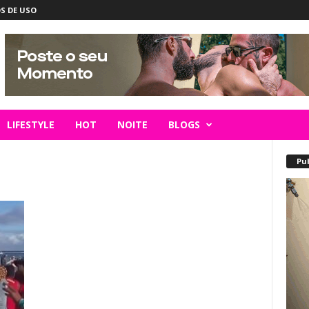
S DE USO
LIFESTYLE
HOT
NOITE
BLOGS
Pu