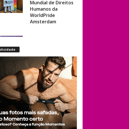
Humanos da
WorldPride
Amsterdam
Miss americana é
destronada após
organização
blicidade
condenar episódios
de racismo,
homofobia e
transfobia: “Não
toleramos”
Ratinho constrange
cantor sertanejo
com comentário
homofóbico ao vivo
no SBT: “Você está
com uma cara de