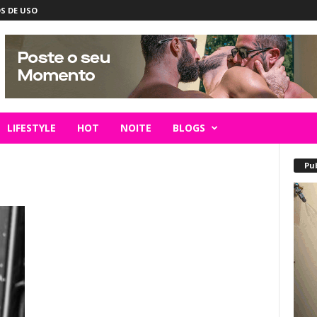
S DE USO
LIFESTYLE
HOT
NOITE
BLOGS
Pu