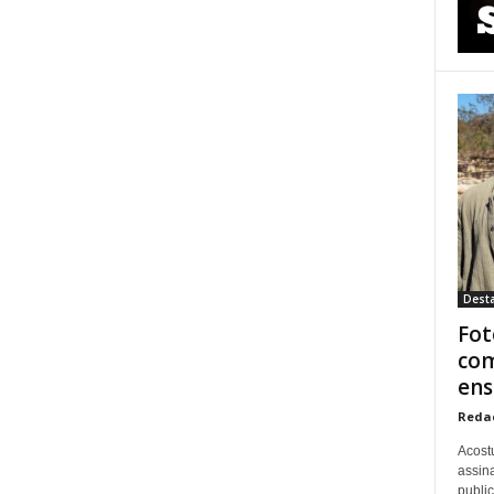
Dest
Fot
com
ens
Reda
Acost
assina
publi