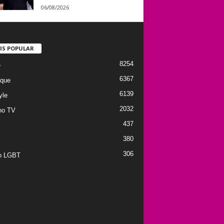
06/08/2026
IS POPULAR
8254
e
6367
que
6139
yle
2032
no TV
437
380
306
to LGBT