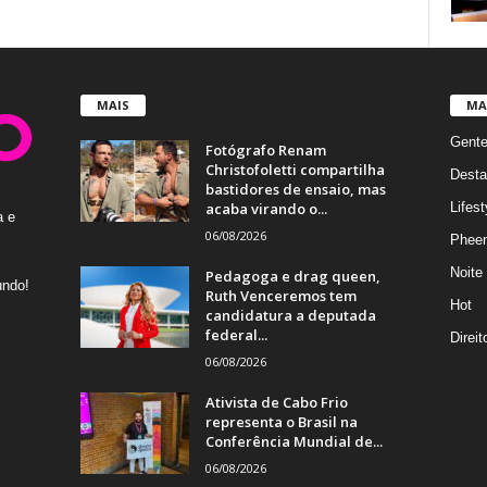
MAIS
MA
Gent
Fotógrafo Renam
Christofoletti compartilha
Desta
bastidores de ensaio, mas
acaba virando o...
Lifest
a e
06/08/2026
Phee
Noite
Pedagoga e drag queen,
undo!
Ruth Venceremos tem
Hot
candidatura a deputada
federal...
Direi
06/08/2026
Ativista de Cabo Frio
representa o Brasil na
Conferência Mundial de...
06/08/2026