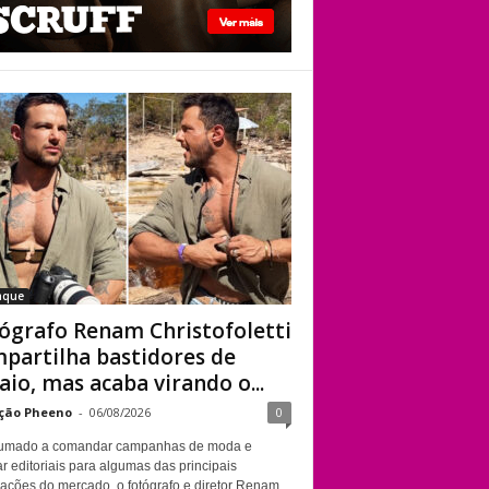
viado”
Fotógrafo Renam
Christofoletti
compartilha
bastidores de
ensaio, mas acaba
virando o centro das
atenções
aque
ógrafo Renam Christofoletti
partilha bastidores de
aio, mas acaba virando o...
ção Pheeno
-
06/08/2026
0
umado a comandar campanhas de moda e
r editoriais para algumas das principais
cações do mercado, o fotógrafo e diretor Renam