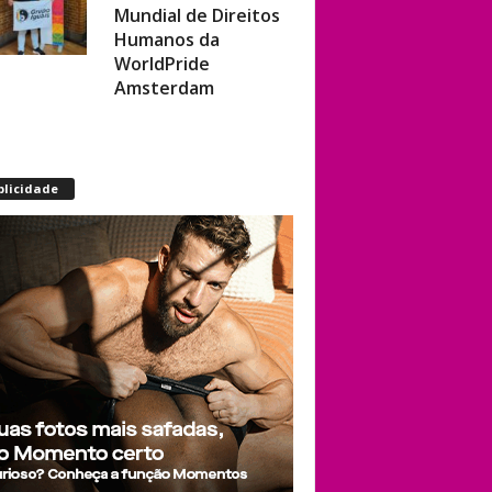
Humanos da
WorldPride
Amsterdam
Miss americana é
destronada após
organização
blicidade
condenar episódios
de racismo,
homofobia e
transfobia: “Não
toleramos”
Ratinho constrange
cantor sertanejo
com comentário
homofóbico ao vivo
no SBT: “Você está
com uma cara de