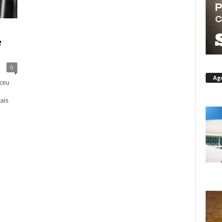
e
0
Ag
ceu
cais