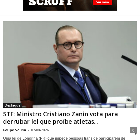
STF: Ministro Cristiano Zanin
vota para derrubar lei que
proíbe atletas transgênero
em competições de Londrina
Destaque
STF: Ministro Cristiano Zanin vota para
derrubar lei que proíbe atletas...
Felipe Sousa
-
07/08/2026
0
Uma lei de Londrina (PR) que impede pessoas trans de participarem de