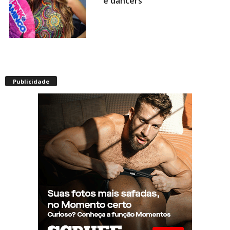
e dancers
Envelhecimento acelerado:
pessoas vivendo com HIV
Publicidade
podem ter idade fisiológica
superior à real, aponta
relatório internacional
Gay de 62 anos relembra
quando, aos 15, foi garoto de
programa por quatro meses
sem saber: “Idiotice da minha
parte”