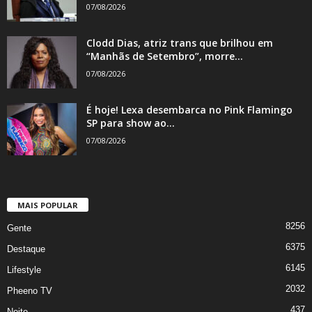
07/08/2026
Clodd Dias, atriz trans que brilhou em
“Manhãs de Setembro”, morre...
07/08/2026
É hoje! Lexa desembarca no Pink Flamingo
SP para show ao...
07/08/2026
MAIS POPULAR
8256
Gente
6375
Destaque
6145
Lifestyle
2032
Pheeno TV
437
Noite