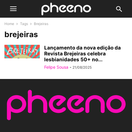
Home
Tags
Brejeiras
brejeiras
Lançamento da nova edição da
Revista Brejeiras celebra
lesbianidades 50+ no...
Felipe Sousa
-
21/08/2025