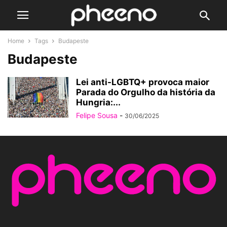
Home
Tags
Budapeste
Budapeste
Lei anti-LGBTQ+ provoca maior
Parada do Orgulho da história da
Hungria:...
Felipe Sousa
-
30/06/2025