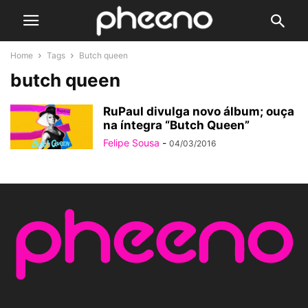
Home
Tags
Butch queen
butch queen
RuPaul divulga novo álbum; ouça
na íntegra “Butch Queen”
Felipe Sousa
-
04/03/2016