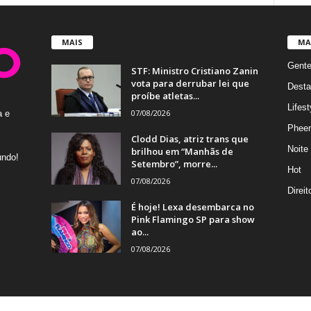
MAIS
MA
Gent
STF: Ministro Cristiano Zanin
vota para derrubar lei que
Desta
proíbe atletas...
Lifest
07/08/2026
a e
Phee
Clodd Dias, atriz trans que
Noite
brilhou em “Manhãs de
undo!
Setembro”, morre...
Hot
07/08/2026
Direi
É hoje! Lexa desembarca no
Pink Flamingo SP para show
ao...
07/08/2026