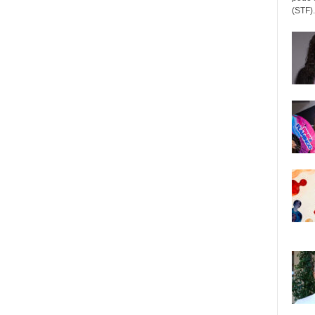
(STF).