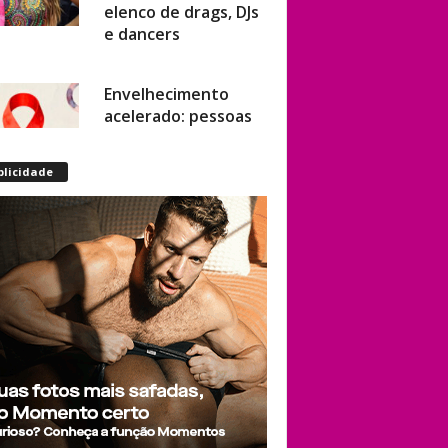
elenco de drags, DJs
e dancers
Envelhecimento
acelerado: pessoas
vivendo com HIV
podem ter idade
blicidade
fisiológica superior à
real, aponta
relatório
internacional
Gay de 62 anos
relembra quando,
aos 15, foi garoto de
programa por
quatro meses sem
saber: “Idiotice da
minha parte”