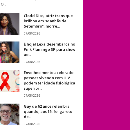
 O...
Clodd Dias, atriz trans que
brilhou em “Manhãs de
Setembro”, morre...
07/08/2026
É hoje! Lexa desembarca no
Pink Flamingo SP para show
ao...
07/08/2026
Envelhecimento acelerado:
pessoas vivendo com HIV
podem ter idade fisiológica
superior...
07/08/2026
Gay de 62 anos relembra
quando, aos 15, foi garoto
de...
07/08/2026