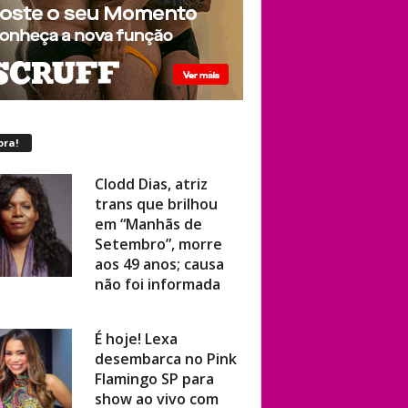
ora!
Clodd Dias, atriz
trans que brilhou
em “Manhãs de
Setembro”, morre
aos 49 anos; causa
não foi informada
É hoje! Lexa
desembarca no Pink
Flamingo SP para
show ao vivo com