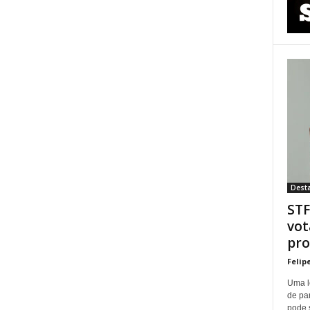
Dest
STF
vot
pro
Felip
Uma l
de pa
pode 