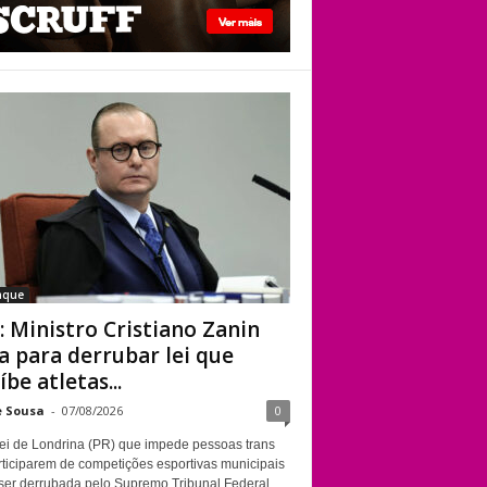
STF: Ministro
Cristiano Zanin vota
para derrubar lei
que proíbe atletas
transgênero em
competições de
Londrina
aque
: Ministro Cristiano Zanin
a para derrubar lei que
íbe atletas...
e Sousa
-
07/08/2026
0
ei de Londrina (PR) que impede pessoas trans
rticiparem de competições esportivas municipais
ser derrubada pelo Supremo Tribunal Federal