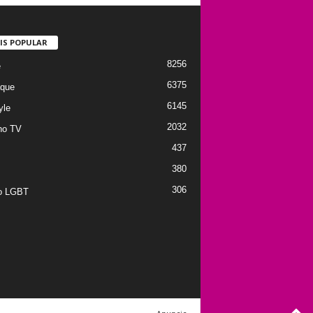
IS POPULAR
8256
e
6375
que
6145
yle
2032
no TV
437
380
306
to LGBT