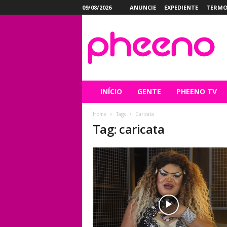
09/08/2026
ANUNCIE
EXPEDIENTE
TERMO
P
h
e
e
n
o
INÍCIO
GENTE
PHEENO TV
Home
Tags
Caricata
Tag: caricata