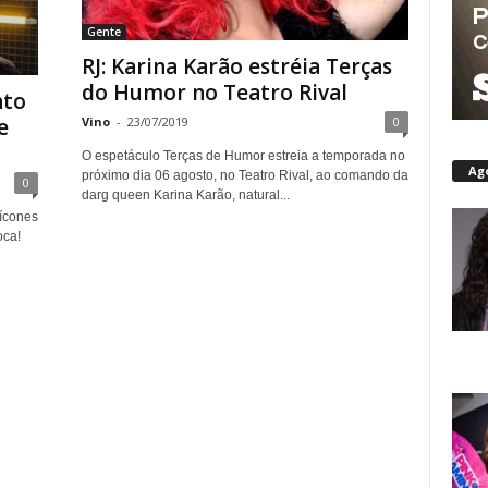
Gente
RJ: Karina Karão estréia Terças
do Humor no Teatro Rival
nto
Vino
-
23/07/2019
0
e
O espetáculo Terças de Humor estreia a temporada no
Ag
próximo dia 06 agosto, no Teatro Rival, ao comando da
0
darg queen Karina Karão, natural...
 ícones
oca!