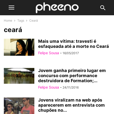
Home
Tags
Ceará
ceará
Mais uma vítima: travesti é
esfaqueada até a morte no Ceará
Felipe Sousa
-
16/05/2017
Jovem ganha primeiro lugar em
concurso com performance
destruidora de Formation;...
Felipe Sousa
-
24/11/2016
Jovens viralizam na web após
aparecerem em entrevista com
chupões no...