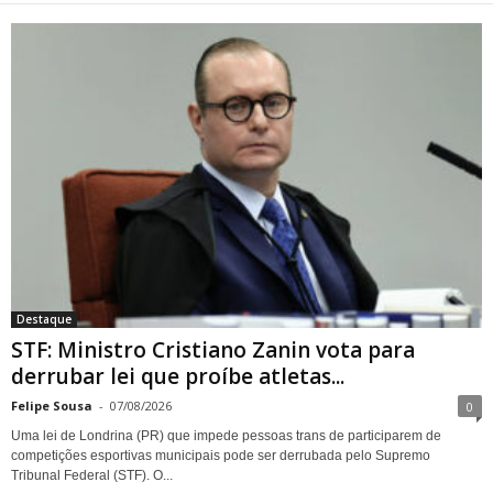
STF: Ministro Cristiano Zanin
vota para derrubar lei que
proíbe atletas transgênero
em competições de Londrina
Destaque
STF: Ministro Cristiano Zanin vota para
derrubar lei que proíbe atletas...
Felipe Sousa
-
07/08/2026
0
Uma lei de Londrina (PR) que impede pessoas trans de participarem de
competições esportivas municipais pode ser derrubada pelo Supremo
Tribunal Federal (STF). O...