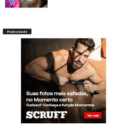
Envelhecimento acelerado:
pessoas vivendo com HIV
Publicidade
podem ter idade fisiológica
superior à real, aponta
relatório internacional
Gay de 62 anos relembra
quando, aos 15, foi garoto de
programa por quatro meses
sem saber: “Idiotice da minha
parte”