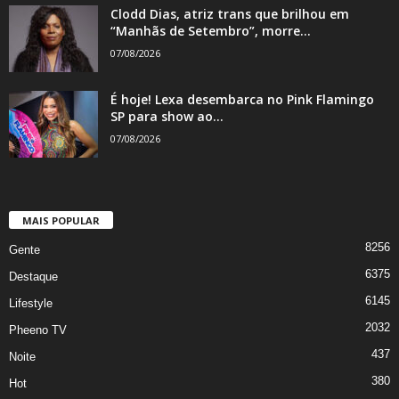
Clodd Dias, atriz trans que brilhou em
“Manhãs de Setembro”, morre...
07/08/2026
É hoje! Lexa desembarca no Pink Flamingo
SP para show ao...
07/08/2026
MAIS POPULAR
8256
Gente
6375
Destaque
6145
Lifestyle
2032
Pheeno TV
437
Noite
380
Hot