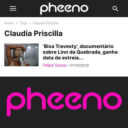
Home
Tags
Claudia Priscilla
Claudia Priscilla
‘Bixa Travesty’, documentário
sobre Linn da Quebrada, ganha
data de estreia...
Felipe Sousa
-
01/10/2019