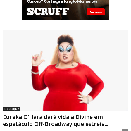
Eureka O’Hara dará vida a
Divine em espetáculo Off-
Broadway que estreia em
Nova York sobre a trajetória
da lendária drag queen
Destaque
Eureka O’Hara dará vida a Divine em
espetáculo Off-Broadway que estreia...