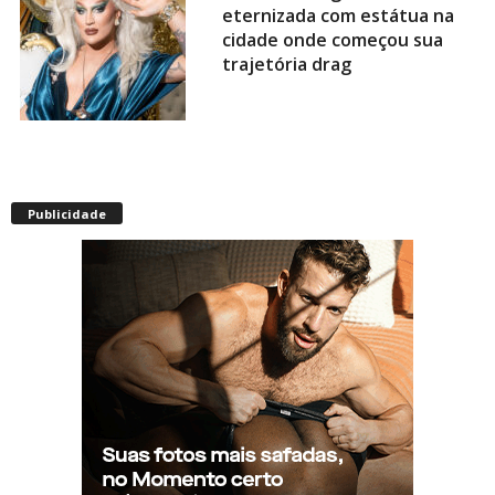
eternizada com estátua na
cidade onde começou sua
trajetória drag
Após título da Copa, estrelas
do futebol espanhol viram
Publicidade
assunto na web por fotos
“românticas” em iate
Presença de Shangela faz
estrelas de RuPaul’s Drag
Race abandonarem festa de
aniversário de Kennedy
Davenport