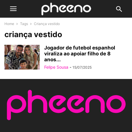
Home
Tags
Criança vestido
criança vestido
Jogador de futebol espanhol
viraliza ao apoiar filho de 8
anos...
Felipe Sousa
-
15/07/2025