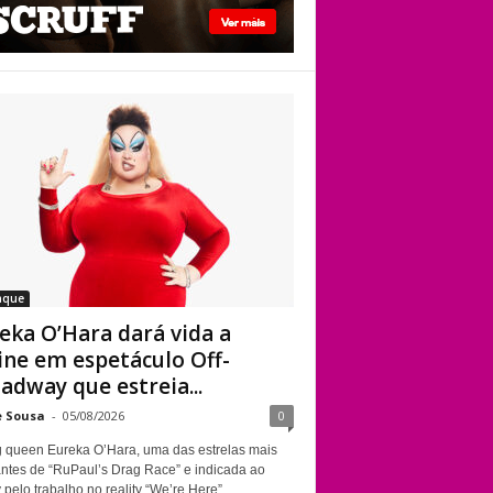
Kennedy Davenport
Eureka O’Hara dará
vida a Divine em
espetáculo Off-
Broadway que
estreia em Nova
York sobre a
trajetória da
lendária drag queen
aque
eka O’Hara dará vida a
ine em espetáculo Off-
adway que estreia...
e Sousa
-
05/08/2026
0
g queen Eureka O’Hara, uma das estrelas mais
ntes de “RuPaul’s Drag Race” e indicada ao
elo trabalho no reality “We’re Here”,...