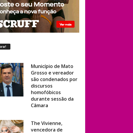
ora!
Município de Mato
Grosso e vereador
são condenados por
discursos
homofóbicos
durante sessão da
Câmara
The Vivienne,
vencedora de
‘RuPaul’s Drag Race