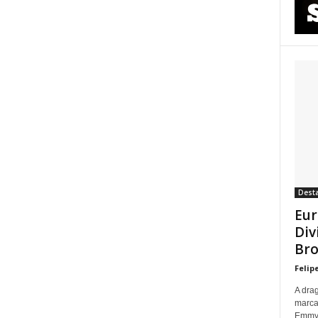
Dest
Eur
Div
Bro
Felip
A dra
marca
Emmy p