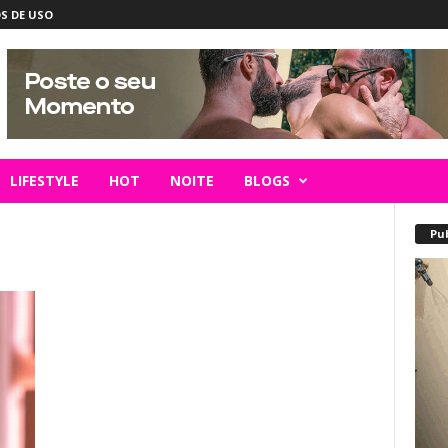
S DE USO
LIFESTYLE
HOT
NOITE
BLOGS
Pu