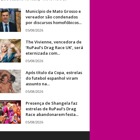
Município de Mato Grosso e
vereador são condenados
por discursos homofóbicos...
05/08/2026
The Vivienne, vencedora de
‘RuPaul’s Drag Race UK’, será
eternizada com...
05/08/2026
Após título da Copa, estrelas
do futebol espanhol viram
assunto na...
05/08/2026
Presença de Shangela faz
estrelas de RuPaul’s Drag
Race abandonarem festa...
05/08/2026