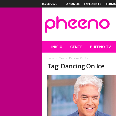
06/08/2026
ANUNCIE
EXPEDIENTE
TERMO
P
h
e
e
n
o
INÍCIO
GENTE
PHEENO TV
Home
Tags
Dancing On Ice
Tag: Dancing On Ice