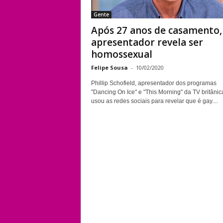
Gente
Após 27 anos de casamento,
apresentador revela ser
homossexual
Felipe Sousa
-
10/02/2020
Phillip Schofield, apresentador dos programas
"Dancing On Ice" e "This Morning" da TV britânica
usou as redes sociais para revelar que é gay....