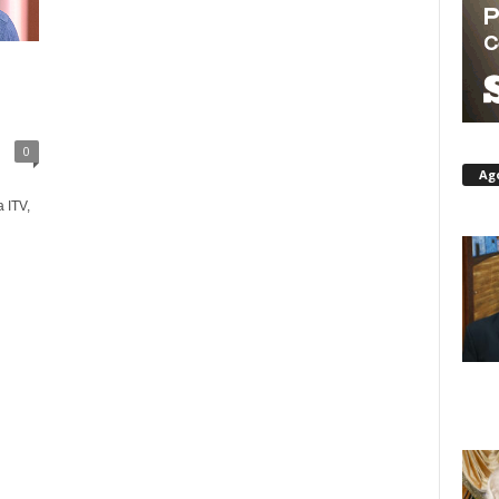
0
Ag
 ITV,