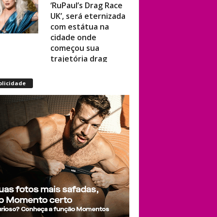
UK’, será eternizada
com estátua na
cidade onde
começou sua
trajetória drag
Após título da Copa,
blicidade
estrelas do futebol
espanhol viram
assunto na web por
fotos “românticas”
em iate
Presença de
Shangela faz
estrelas de RuPaul’s
Drag Race
abandonarem festa
de aniversário de