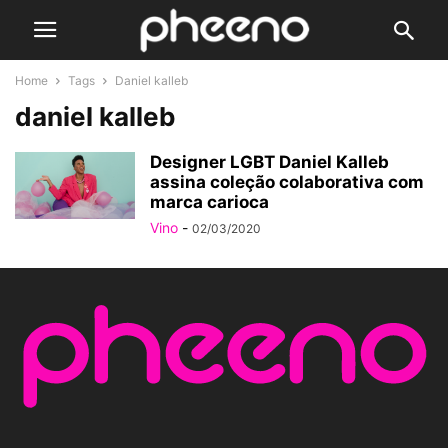
Home
Tags
Daniel kalleb
daniel kalleb
Designer LGBT Daniel Kalleb
assina coleção colaborativa com
marca carioca
Vino
-
02/03/2020