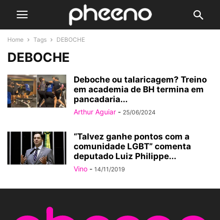
Home
Tags
DEBOCHE
DEBOCHE
Deboche ou talaricagem? Treino
em academia de BH termina em
pancadaria...
Arthur Aguiar
-
25/06/2024
“Talvez ganhe pontos com a
comunidade LGBT” comenta
deputado Luiz Philippe...
Vino
-
14/11/2019