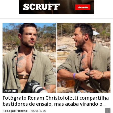
Fotógrafo Renam
Christofoletti compartilha
bastidores de ensaio, mas
acaba virando o centro das
atenções
Destaque
Fotógrafo Renam Christofoletti compartilha
bastidores de ensaio, mas acaba virando o...
Redação Pheeno
-
06/08/2026
0