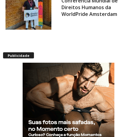
Conferência Mundial de
Direitos Humanos da
WorldPride Amsterdam
Miss americana é destronada
após organização condenar
Publicidade
episódios de racismo,
homofobia e transfobia: “Não
toleramos”
Ratinho constrange cantor
sertanejo com comentário
homofóbico ao vivo no SBT:
“Você está com uma cara de
viado”