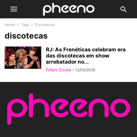
Home
Tags
Discotecas
discotecas
RJ: As Frenéticas celebram era
das discotecas em show
arrebatador no...
Felipe Sousa
-
12/05/2025