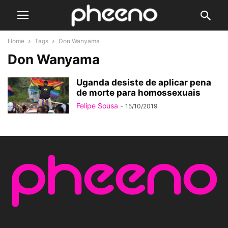
Home
Tags
Don Wanyama
Don Wanyama
Uganda desiste de aplicar pena
de morte para homossexuais
Felipe Sousa
-
15/10/2019