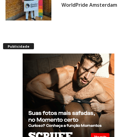
WorldPride Amsterdam
Miss americana é destronada
após organização condenar
Publicidade
episódios de racismo,
homofobia e transfobia: “Não
toleramos”
Ratinho constrange cantor
sertanejo com comentário
homofóbico ao vivo no SBT:
“Você está com uma cara de
viado”