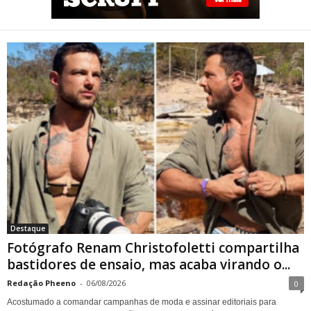
Fotógrafo Renam
Christofoletti compartilha
bastidores de ensaio, mas
acaba virando o centro das
atenções
Destaque
Fotógrafo Renam Christofoletti compartilha
bastidores de ensaio, mas acaba virando o...
Redação Pheeno
-
06/08/2026
0
Acostumado a comandar campanhas de moda e assinar editoriais para