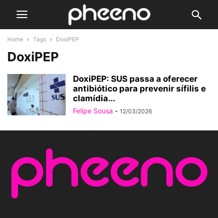
Home
Tags
DoxiPEP
DoxiPEP
DoxiPEP: SUS passa a oferecer
antibiótico para prevenir sífilis e
clamídia...
Felipe Sousa
-
12/03/2026