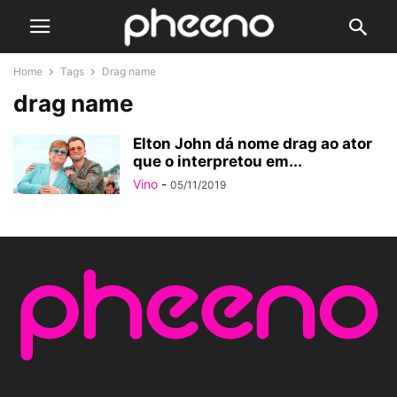
Home
Tags
Drag name
drag name
Elton John dá nome drag ao ator
que o interpretou em...
Vino
-
05/11/2019