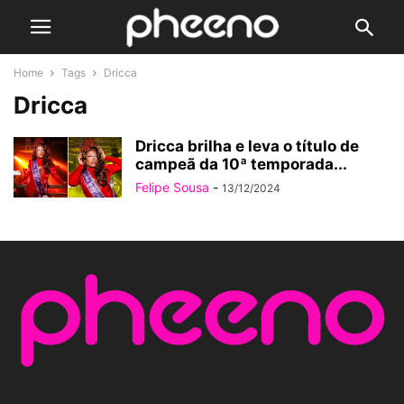
Home
Tags
Dricca
Dricca
Dricca brilha e leva o título de
campeã da 10ª temporada...
Felipe Sousa
-
13/12/2024