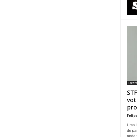
Dest
STF
vot
pro
Felip
Uma l
de pa
pode 