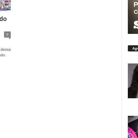
 do
0
Ag
a dessa
ado.