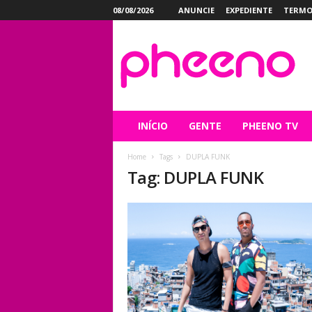
08/08/2026
ANUNCIE
EXPEDIENTE
TERMO
P
h
e
e
n
o
INÍCIO
GENTE
PHEENO TV
Home
Tags
DUPLA FUNK
Tag: DUPLA FUNK