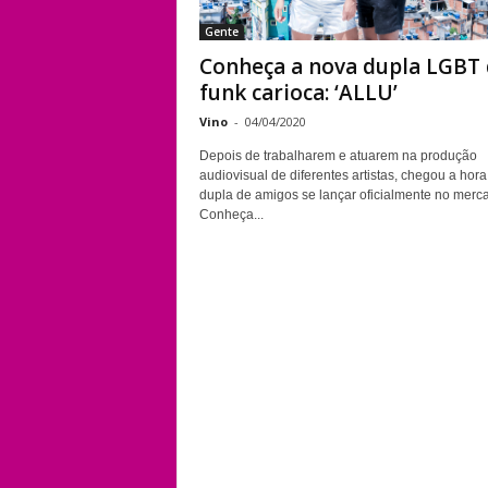
Gente
Conheça a nova dupla LGBT
funk carioca: ‘ALLU’
Vino
-
04/04/2020
Depois de trabalharem e atuarem na produção
audiovisual de diferentes artistas, chegou a hor
dupla de amigos se lançar oficialmente no merc
Conheça...