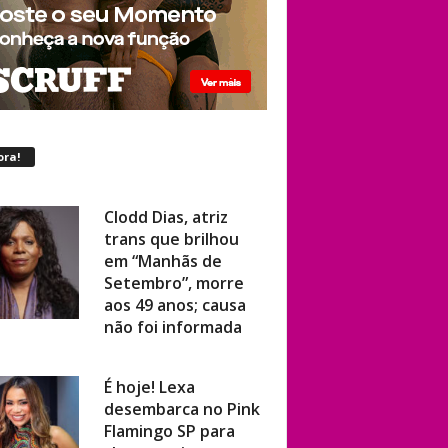
ora!
Clodd Dias, atriz
trans que brilhou
em “Manhãs de
Setembro”, morre
aos 49 anos; causa
não foi informada
É hoje! Lexa
desembarca no Pink
Flamingo SP para
show ao vivo com