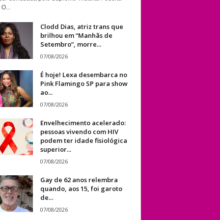
 O...
Clodd Dias, atriz trans que
brilhou em “Manhãs de
Setembro”, morre...
07/08/2026
É hoje! Lexa desembarca no
Pink Flamingo SP para show
ao...
07/08/2026
Envelhecimento acelerado:
pessoas vivendo com HIV
podem ter idade fisiológica
superior...
07/08/2026
Gay de 62 anos relembra
quando, aos 15, foi garoto
de...
07/08/2026