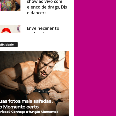
elenco de drags, DJs
e dancers
Envelhecimento
acelerado: pessoas
vivendo com HIV
podem ter idade
blicidade
fisiológica superior à
real, aponta
relatório
internacional
Gay de 62 anos
relembra quando,
aos 15, foi garoto de
programa por
quatro meses sem
saber: “Idiotice da
minha parte”