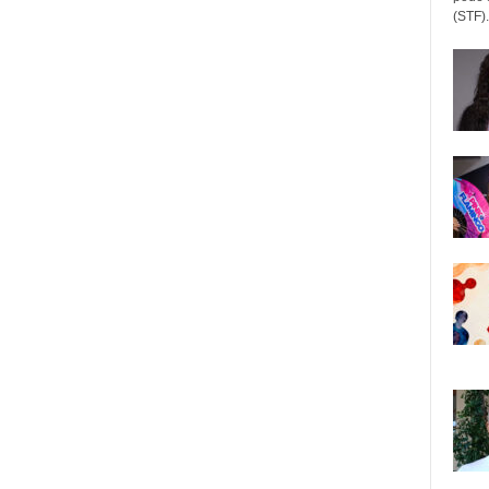
(STF).