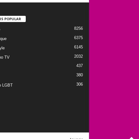
IS POPULAR
8256
e
6375
que
6145
yle
2032
no TV
437
380
306
to LGBT