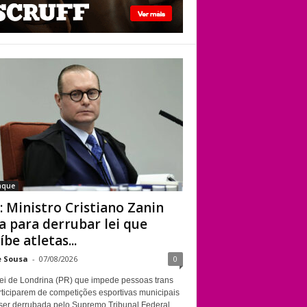
STF: Ministro
Cristiano Zanin vota
para derrubar lei
que proíbe atletas
transgênero em
competições de
Londrina
aque
: Ministro Cristiano Zanin
a para derrubar lei que
íbe atletas...
e Sousa
-
07/08/2026
0
ei de Londrina (PR) que impede pessoas trans
rticiparem de competições esportivas municipais
ser derrubada pelo Supremo Tribunal Federal