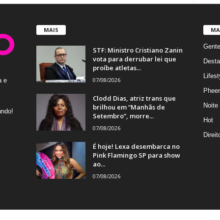
MAIS
MA
Gent
STF: Ministro Cristiano Zanin
vota para derrubar lei que
Desta
proíbe atletas...
Lifest
07/08/2026
a e
Phee
Clodd Dias, atriz trans que
Noite
brilhou em “Manhãs de
undo!
Setembro”, morre...
Hot
07/08/2026
Direi
É hoje! Lexa desembarca no
Pink Flamingo SP para show
ao...
07/08/2026