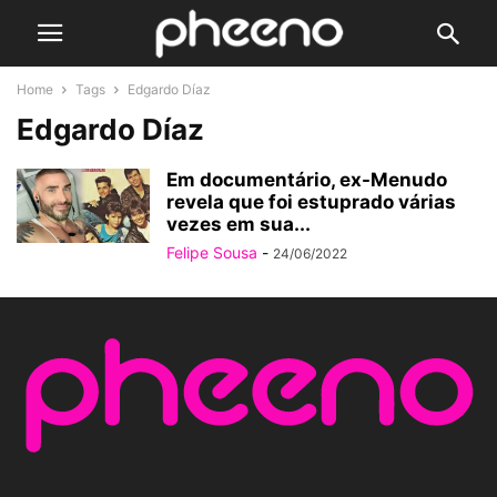
Home
Tags
Edgardo Díaz
Edgardo Díaz
Em documentário, ex-Menudo
revela que foi estuprado várias
vezes em sua...
Felipe Sousa
-
24/06/2022