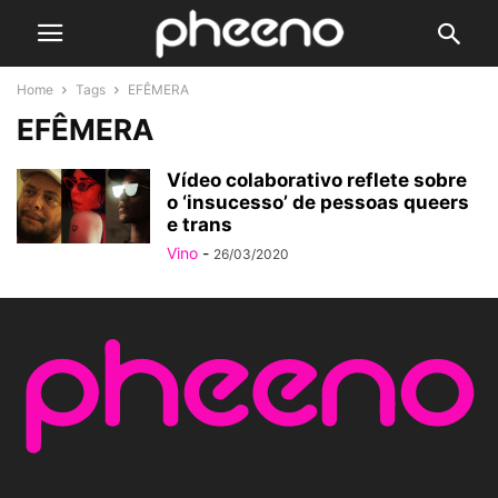
Home
Tags
EFÊMERA
EFÊMERA
Vídeo colaborativo reflete sobre
o ‘insucesso’ de pessoas queers
e trans
Vino
-
26/03/2020