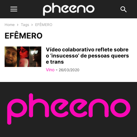
Home
Tags
EFÊMERO
EFÊMERO
Vídeo colaborativo reflete sobre
o ‘insucesso’ de pessoas queers
e trans
Vino
-
26/03/2020